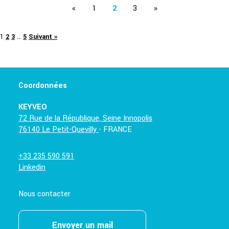
«
1
2
3
»
1
2
3
…
5
Suivant »
Coordonnées
KEYVEO
72 Rue de la République, Seine Innopolis
76140 Le Petit-Quevilly
- FRANCE
+33 235 590 591
Linkedin
Nous contacter
Envoyer un mail