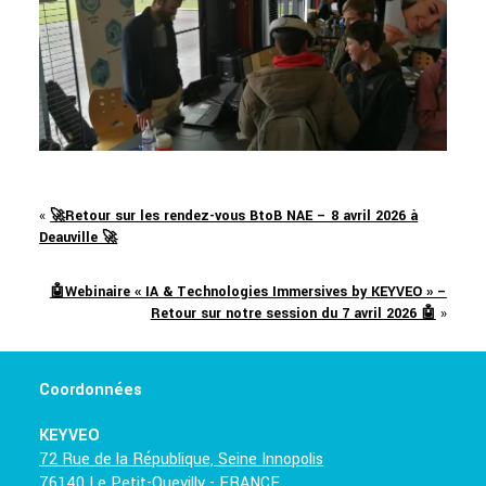
«
🚀Retour sur les rendez-vous BtoB NAE – 8 avril 2026 à
Deauville 🚀
🤖Webinaire « IA & Technologies Immersives by KEYVEO » –
Retour sur notre session du 7 avril 2026 🤖
»
Coordonnées
KEYVEO
72 Rue de la République, Seine Innopolis
76140 Le Petit-Quevilly
- FRANCE