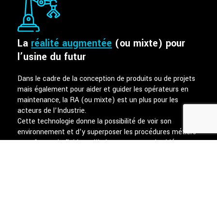
La
réalité augmentée
(ou mixte) pour
l’usine du futur
Dans le cadre de la conception de produits ou de projets
mais également pour aider et guider les opérateurs en
maintenance, la RA (ou mixte) est un plus pour les
acteurs de l’Industrie.
Cette technologie donne la possibilité de voir son
environnement et d’y superposer les procédures métiers
sous forme de fichiers, d’hologrammes ou de vidéos.
Les domaines d’applications majeurs sont les suivants :
ingénierie de conception et de projets
formation
maintenance et exploitation
contrôle qualité