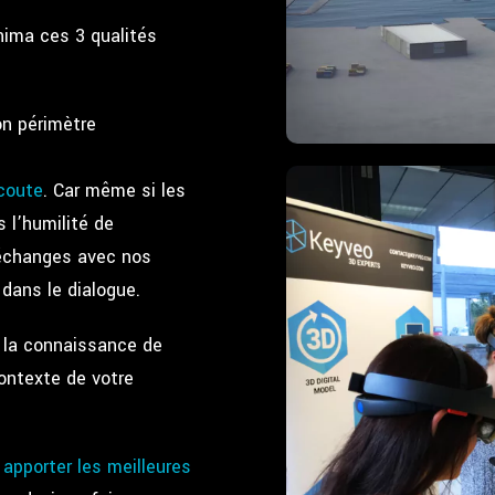
ima ces 3 qualités
n périmètre
coute
. Car même si les
 l’humilité de
 échanges avec nos
dans le dialogue.
us la connaissance de
contexte de votre
s
apporter les meilleures