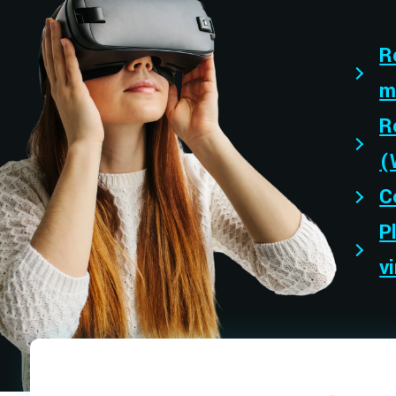
Ré
m
R
(
C
P
v