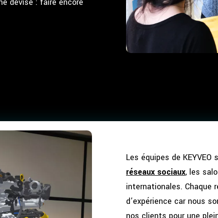
e devise : faire encore
Les équipes de KEYVEO so
réseaux sociaux
, les sal
internationales. Chaque r
d’expérience car nous s
nos clients pour une ple