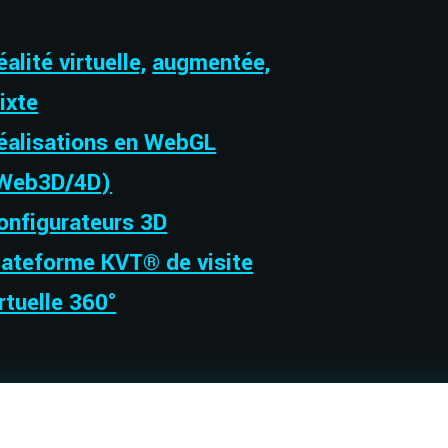
alité virtuelle,
augmentée,
ixte
éalisations en WebGL
Web3D/4D)
onfigurateurs 3D
lateforme KVT® de visite
irtuelle 360°