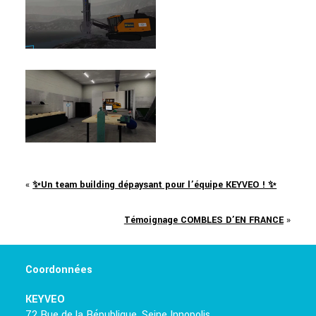
«
✨Un team building dépaysant pour l’équipe KEYVEO ! ✨
Témoignage COMBLES D’EN FRANCE
»
Coordonnées
KEYVEO
72 Rue de la République, Seine Innopolis