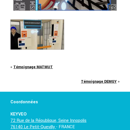
«
Témoignage MATMUT
Témoignage DEMGY
»
Coordonnées
KEYVEO
72 Rue de la République, Seine Innopolis
76140 Le Petit-Quevilly
- FRANCE