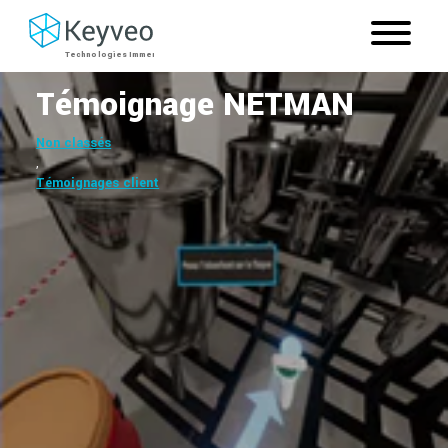
Témoignage NETMAN
Non classés
,
Témoignages client