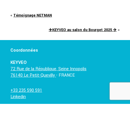
«
Témoignage NETMAN
✈️KEYVEO au salon du Bourget 2025 ✈️
»
Coordonnées
KEYVEO
72 Rue de la République, Seine Innopolis
76140 Le Petit-Quevilly
- FRANCE
+33 235 590 591
Linkedin
Nous contacter
Envoyer un mail